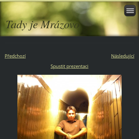
Tady je Mrázovo
Předchozí
Následující
Spustit prezentaci